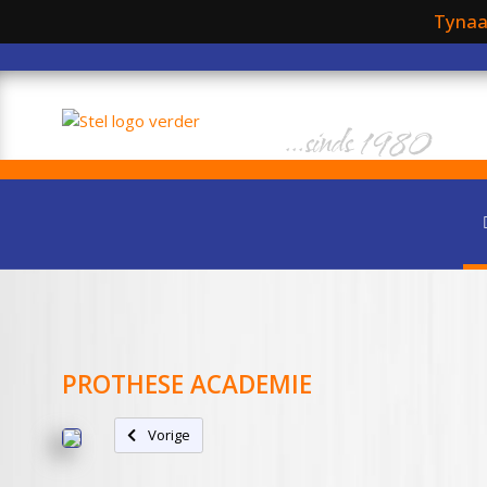
Tynaa
...sinds 1980
PROTHESE ACADEMIE
Vorig artikel: Nieuw: Stel Orthopedie bij Kamsma Sch
Vorige