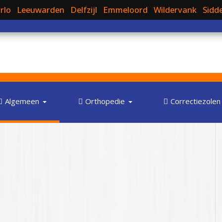
rlo
Leeuwarden
Delfzijl
Emmeloord
Wildervank
Sidd
Algemeen
Orthopedie
Correctiezolen
oenen in Leeuwarden