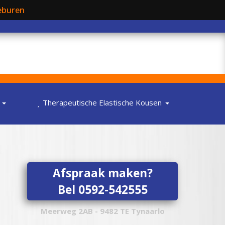
eburen
Therapeutische Elastische Kousen
Afspraak maken?
Bel 0592-542555
Meerweg 2AB - 9482 TE Tynaarlo