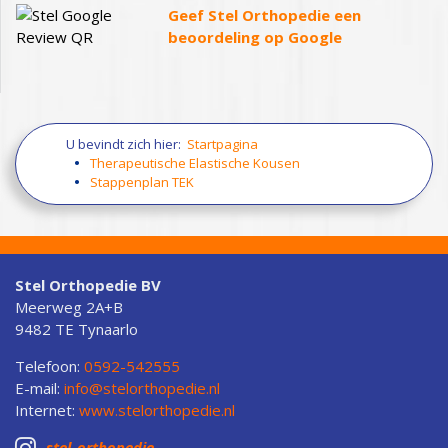
Geef Stel Orthopedie een
beoordeling op Google
U bevindt zich hier:
Startpagina
Therapeutische Elastische Kousen
Stappenplan TEK
Stel Orthopedie BV
Meerweg 2A+B
9482 TE Tynaarlo
Telefoon:
0592-542555
E-mail:
info@stelorthopedie.nl
Internet:
www.stelorthopedie.nl

stel_orthopedie