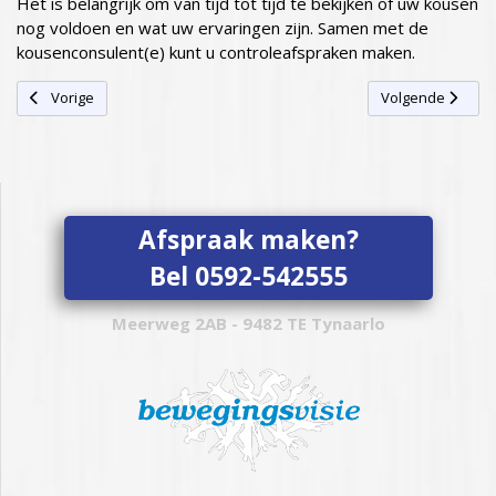
Het is belangrijk om van tijd tot tijd te bekijken of uw kousen
nog voldoen en wat uw ervaringen zijn. Samen met de
kousenconsulent(e) kunt u controleafspraken maken.
Vorig artikel: Hulpmiddelen TEK
Volgende artikel
Vorige
Volgende
Afspraak maken?
Bel 0592-542555
Meerweg 2AB - 9482 TE Tynaarlo