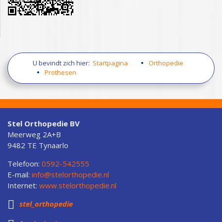
U bevindt zich hier:
Startpagina
Orthopedie
Prothesen
Stel Orthopedie BV
Meerweg 2A+B
9482 TE Tynaarlo
Telefoon:
0592-542555
E-mail:
info@stelorthopedie.nl
Internet:
www.stelorthopedie.nl

stel_orthopedie