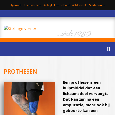
Tynaarlo
Leeuwarden
Delfzijl
Emmeloord
Wildervank
Siddeburen
...sinds 1980
PROTHESEN
Een prothese is een
hulpmiddel dat een
lichaamsdeel vervangt.
Dat kan zijn na een
amputatie, maar ook bij
geboorte kan een