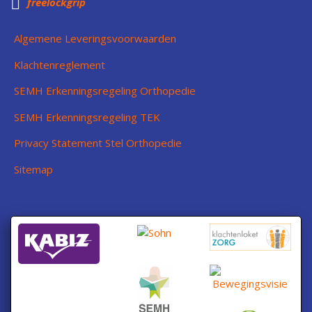

freelockgrip
Algemene Leveringsvoorwaarden
Klachtenreglement
SEMH Erkenningsregeling Orthopedie
SEMH Erkenningsregeling TEK
Privacy Statement Stel Orthopedie
Sitemap