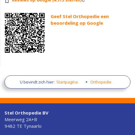
Geef Stel Orthopedie een
beoordeling op Google
U bevindt zich hier:
Startpagina
Orthopedie
Stel Orthopedie BV
Meerweg 2A+B
9482 TE Tynaarlo