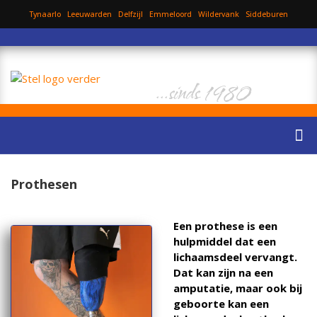
Tynaarlo
Leeuwarden
Delfzijl
Emmeloord
Wildervank
Siddeburen
...sinds 1980
Prothesen
Een prothese is een
hulpmiddel dat een
lichaamsdeel vervangt.
Dat kan zijn na een
amputatie, maar ook bij
geboorte kan een