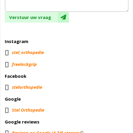
Verstuur uw vraag
Instagram

stel_orthopedie

freelockgrip
Facebook
stelorthopedie
Google
Stel Orthopedie
Google reviews
Reviews op Google (4.7/5 sterren)